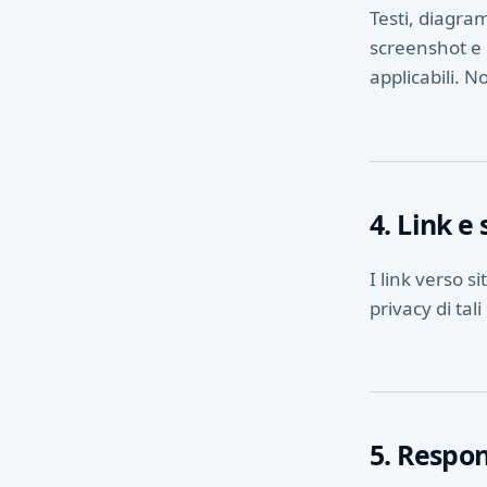
Testi, diagram
screenshot e m
applicabili. N
4. Link e 
I link verso s
privacy di tali 
5. Respon