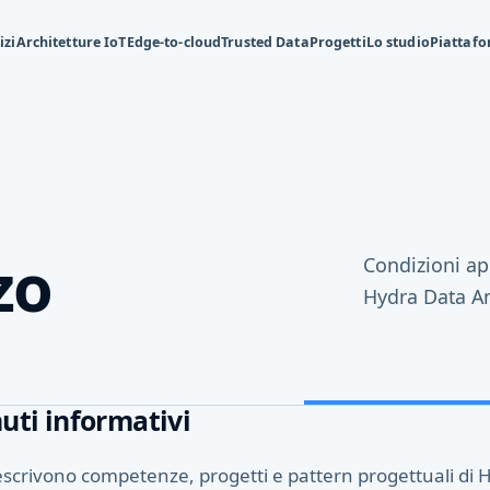
izi
Architetture IoT
Edge-to-cloud
Trusted Data
Progetti
Lo studio
Piattafo
zo
Condizioni app
Hydra Data An
uti informativi
escrivono competenze, progetti e pattern progettuali di 